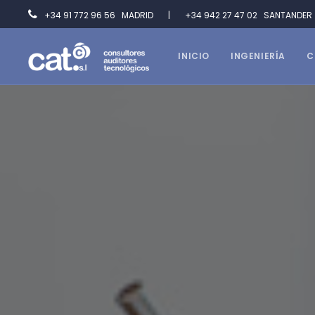
+34 91 772 96 56 MADRID | +34 942 27 47 02 SANTAND
INICIO
INGENIERÍA
C